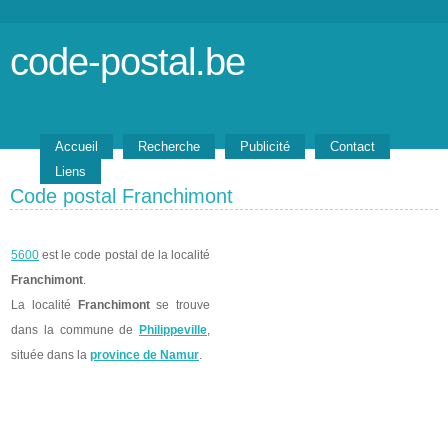
code-postal.be
Accueil
Recherche
Publicité
Contact
Liens
Code postal Franchimont
5600
est le code postal de la localité
Franchimont
.
La localité
Franchimont
se trouve
dans la commune de
Philippeville
,
située dans la
province de Namur
.