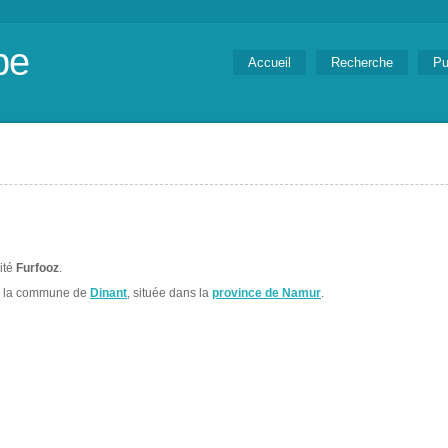
be
Accueil
Recherche
Pu
lité
Furfooz
.
s la commune de
Dinant
, située dans la
province de Namur
.