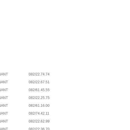
NANT
082/22.74.74
NANT
082/22.67.51
NANT
082/61.45.55
NANT
082/22.25.75
NANT
082/61.16.00
NANT
082/74.42.11
NANT
082/22.62.99
NANT
082/22.36.70