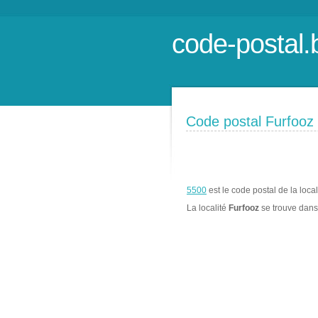
code-postal.
Code postal Furfooz
5500
est le code postal de la loca
La localité
Furfooz
se trouve dan