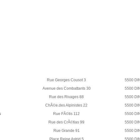
Rue Georges Cousot 3
5500 DI
Avenue des Combattants 30
5500 DI
Rue des Rivages 88
5500 DI
ChÃ©e.des Alpinistes 22
5500 DI
s
Rue FÃ©tis 112
5500 DI
Rue des CrÃ©tias 99
5500 DI
Rue Grande 91
5500 DI
Place Reine Astrid 5
5500 DI