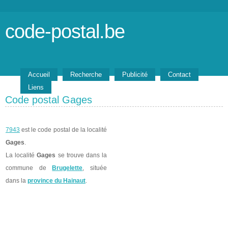
code-postal.be
Accueil
Recherche
Publicité
Contact
Liens
Code postal Gages
7943
est le code postal de la localité
Gages
.
La localité
Gages
se trouve dans la
commune de
Brugelette
, située
dans la
province du Hainaut
.