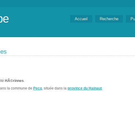
be
Accueil
Recherche
Pu
nes
lité
HÃ©rinnes
.
dans la commune de
Pecq
, située dans la
province du Hainaut
.