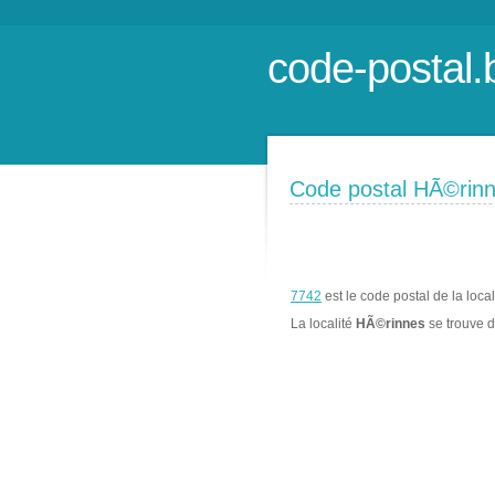
code-postal.
Code postal HÃ©rin
7742
est le code postal de la loca
La localité
HÃ©rinnes
se trouve 