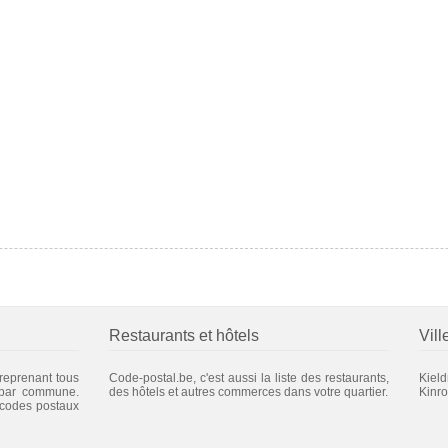
Restaurants et hôtels
Vill
 reprenant tous
Code-postal.be, c'est aussi la liste des restaurants,
Kield
 par commune.
des hôtels et autres commerces dans votre quartier.
Kinro
 codes postaux