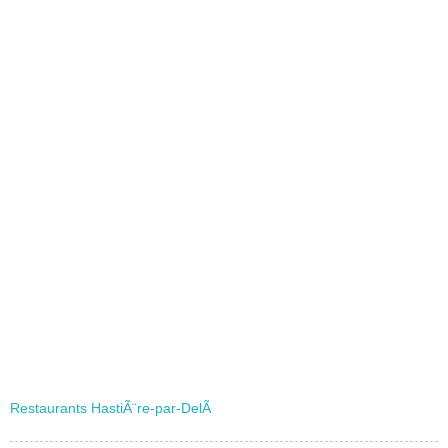
Restaurants HastiÃ¨re-par-DelÃ