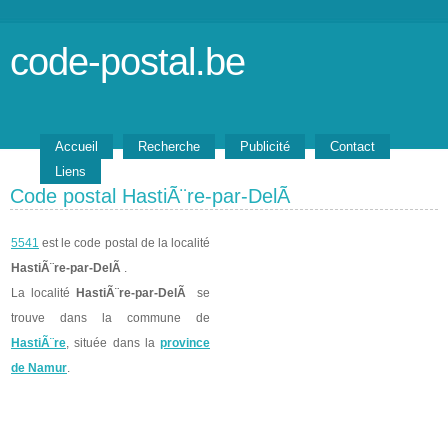
code-postal.be
Accueil
Recherche
Publicité
Contact
Liens
Code postal HastiÃ¨re-par-DelÃ
5541
est le code postal de la localité
HastiÃ¨re-par-DelÃ
.
La localité
HastiÃ¨re-par-DelÃ
se
trouve dans la commune de
HastiÃ¨re
, située dans la
province
de Namur
.