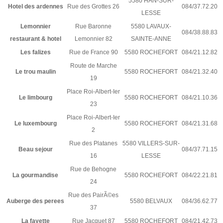
5580 HAN-SUR-
Hotel des ardennes
Rue des Grottes 26
084/37.72.20
LESSE
Lemonnier
Rue Baronne
5580 LAVAUX-
084/38.88.83
restaurant & hotel
Lemonnier 82
SAINTE-ANNE
Les falizes
Rue de France 90
5580 ROCHEFORT
084/21.12.82
Route de Marche
Le trou maulin
5580 ROCHEFORT
084/21.32.40
19
Place Roi-Albert-Ier
Le limbourg
5580 ROCHEFORT
084/21.10.36
23
Place Roi-Albert-Ier
Le luxembourg
5580 ROCHEFORT
084/21.31.68
2
Rue des Platanes
5580 VILLERS-SUR-
Beau sejour
084/37.71.15
16
LESSE
Rue de Behogne
La gourmandise
5580 ROCHEFORT
084/22.21.81
24
Rue des PairÃ©es
Auberge des perees
5580 BELVAUX
084/36.62.77
37
La fayette
Rue Jacquet 87
5580 ROCHEFORT
084/21.42.73