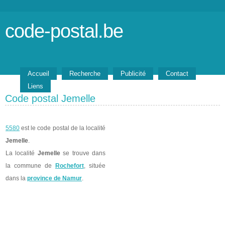
code-postal.be
Accueil
Recherche
Publicité
Contact
Liens
Code postal Jemelle
5580
est le code postal de la localité
Jemelle
.
La localité
Jemelle
se trouve dans
la commune de
Rochefort
, située
dans la
province de Namur
.