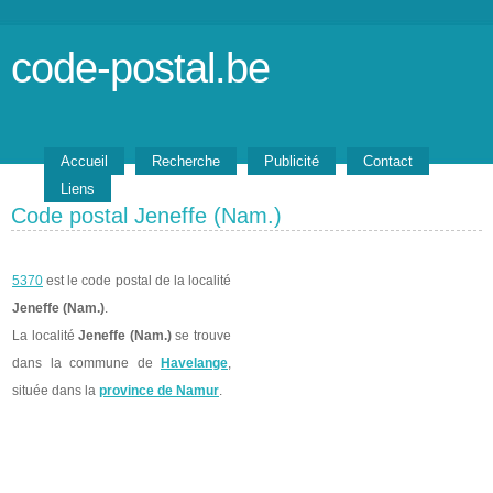
code-postal.be
Accueil
Recherche
Publicité
Contact
Liens
Code postal Jeneffe (Nam.)
5370
est le code postal de la localité
Jeneffe (Nam.)
.
La localité
Jeneffe (Nam.)
se trouve
dans la commune de
Havelange
,
située dans la
province de Namur
.