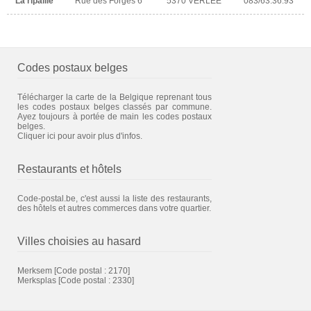
La ripaille
Rue des Forges 6
5370 VERLEE
083/63.36.93
Codes postaux belges
Télécharger la carte de la Belgique reprenant tous
les codes postaux belges classés par commune.
Ayez toujours à portée de main les codes postaux
belges.
Cliquer ici pour avoir plus d'infos.
Restaurants et hôtels
Code-postal.be, c'est aussi la liste des restaurants,
des hôtels et autres commerces dans votre quartier.
Villes choisies au hasard
Merksem
[Code postal : 2170]
Merksplas
[Code postal : 2330]