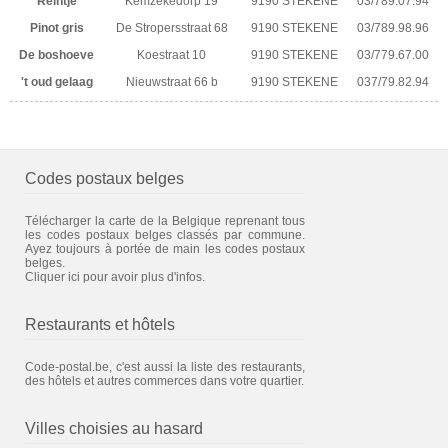
Reintje
Kemzekedorp 19
9190 STEKENE
03/789.07.94
Pinot gris
De Stropersstraat 68
9190 STEKENE
03/789.98.96
De boshoeve
Koestraat 10
9190 STEKENE
03/779.67.00
't oud gelaag
Nieuwstraat 66 b
9190 STEKENE
037/79.82.94
Codes postaux belges
Télécharger la carte de la Belgique reprenant tous
les codes postaux belges classés par commune.
Ayez toujours à portée de main les codes postaux
belges.
Cliquer ici pour avoir plus d'infos.
Restaurants et hôtels
Code-postal.be, c'est aussi la liste des restaurants,
des hôtels et autres commerces dans votre quartier.
Villes choisies au hasard