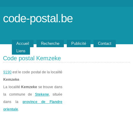
code-postal.be
Accueil
Recherche
Publicité
Contact
Liens
Code postal Kemzeke
9190
est le code postal de la localité
Kemzeke
.
La localité
Kemzeke
se trouve dans
la commune de
Stekene
, située
dans la
province de Flandre
orientale
.