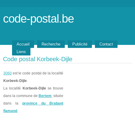
code-postal.be
Accueil
Recherche
Publicité
Contact
Liens
Code postal Korbeek-Dijle
3060
est le code postal de la localité
Korbeek-Dijle
.
La localité
Korbeek-Dijle
se trouve
dans la commune de
Bertem
, située
dans la
province du Brabant
flamand
.