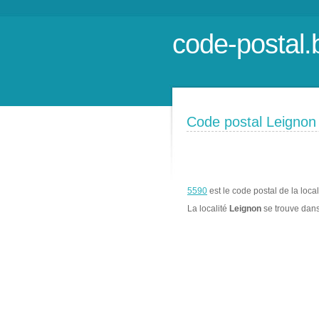
code-postal.
Code postal Leignon
5590
est le code postal de la loca
La localité
Leignon
se trouve dan