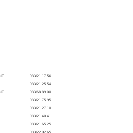
NE
083/21.17.56
083/21.25.54
NE
083/68.89.00
083/21.75.95
083/21.27.10
083/21.40.41
083/21.65.25
083/22.02.65