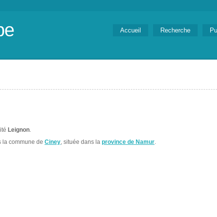
be
Accueil
Recherche
Pu
lité
Leignon
.
s la commune de
Ciney
, située dans la
province de Namur
.