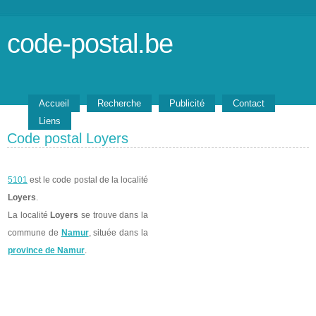
code-postal.be
Accueil
Recherche
Publicité
Contact
Liens
Code postal Loyers
5101
est le code postal de la localité
Loyers
.
La localité
Loyers
se trouve dans la
commune de
Namur
, située dans la
province de Namur
.