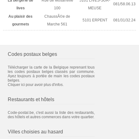
La bergerie de
Rue de Mosanville
5101 LIVES-SUR-
081/58.06.13
lives
100
MEUSE
Au plaisir des
ChaussÃ©e de
5101 ERPENT
081/31/32.24
gourmets
Marche 561
Codes postaux belges
Télécharger la carte de la Belgique reprenant tous
les codes postaux belges classés par commune.
Ayez toujours à portée de main les codes postaux
belges.
Cliquer ici pour avoir plus d'infos.
Restaurants et hôtels
Code-postal.be, c'est aussi la liste des restaurants,
des hôtels et autres commerces dans votre quartier.
Villes choisies au hasard