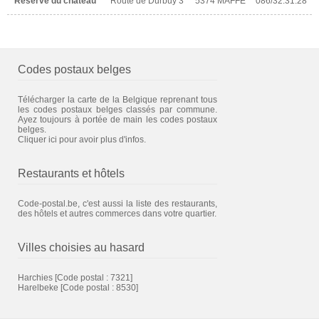
Reserve du chateau
Route de Durbuy 3
5374 MAFFE
086/32.31.28
Codes postaux belges
Télécharger la carte de la Belgique reprenant tous
les codes postaux belges classés par commune.
Ayez toujours à portée de main les codes postaux
belges.
Cliquer ici pour avoir plus d'infos.
Restaurants et hôtels
Code-postal.be, c'est aussi la liste des restaurants,
des hôtels et autres commerces dans votre quartier.
Villes choisies au hasard
Harchies
[Code postal : 7321]
Harelbeke
[Code postal : 8530]