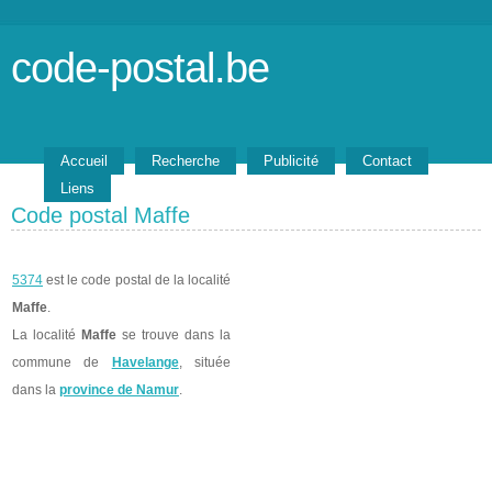
code-postal.be
Accueil
Recherche
Publicité
Contact
Liens
Code postal Maffe
5374
est le code postal de la localité
Maffe
.
La localité
Maffe
se trouve dans la
commune de
Havelange
, située
dans la
province de Namur
.