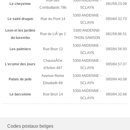
Rue des
5300 ANDENNE -
Le cheyenne
081/58.23.09
Combattants 79b
SCLAYN
5300 ANDENNE -
Le saint dragon
Rue du Pont 14
085/84.32.73
SCLAYN
Leon et les jardins
5300 ANDENNE-
Rue de LiÃ¨ge 2
081/58.86.51
du luxembo
THON-SAMSON
5300 ANDENNE -
Les palmiers
Rue Brun 12
085/84.56.93
SCLAYN
ChaussÃ©e
5300 ANDENNE -
L'ecume des jours
085/84.57.07
d'Anton 487
SCLAYN
Avenue Reine
5300 ANDENNE -
Palais de jade
085/84.40.08
Elisabeth 89
SCLAYN
5300 ANDENNE -
Le barcelone
Rue Brun 14
085/84.32.68
SCLAYN
Codes postaux belges