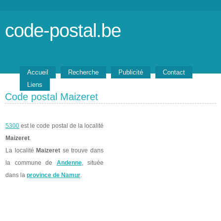
code-postal.be
Accueil
Recherche
Publicité
Contact
Liens
Code postal Maizeret
5300
est le code postal de la localité
Maizeret
.
La localité
Maizeret
se trouve dans
la commune de
Andenne
, située
dans la
province de Namur
.