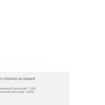
es choisies au hasard
lleureux
[Code postal : 7181]
iennes
[Code postal : 6240]