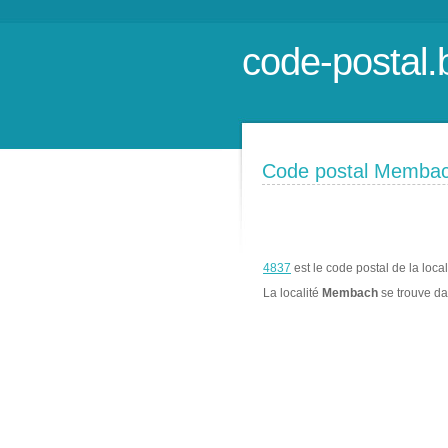
code-postal.
Code postal Memba
4837
est le code postal de la loca
La localité
Membach
se trouve d