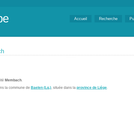
be
Accueil
Recherche
Pu
ch
lité
Membach
.
ans la commune de
Baelen (Lg.)
, située dans la
province de Liège
.