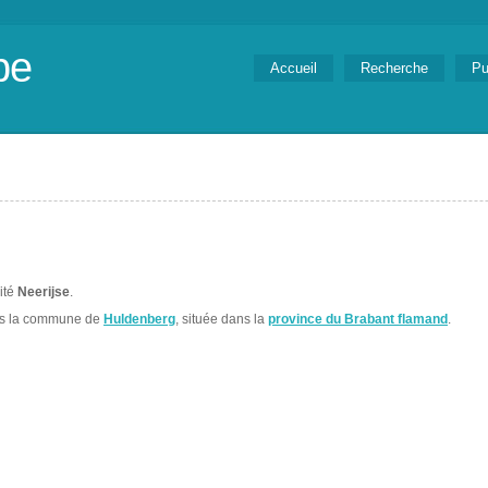
be
Accueil
Recherche
Pu
lité
Neerijse
.
ns la commune de
Huldenberg
, située dans la
province du Brabant flamand
.