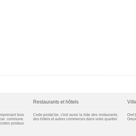
Restaurants et hôtels
Vill
 reprenant tous
Code-postal.be, c'est aussi la liste des restaurants,
Oret
[
 par commune.
des hôtels et autres commerces dans votre quartier.
Orey
 codes postaux