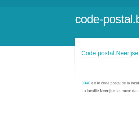
code-postal.
Code postal Neerijse
3040
est le code postal de la loca
La localité
Neerijse
se trouve da