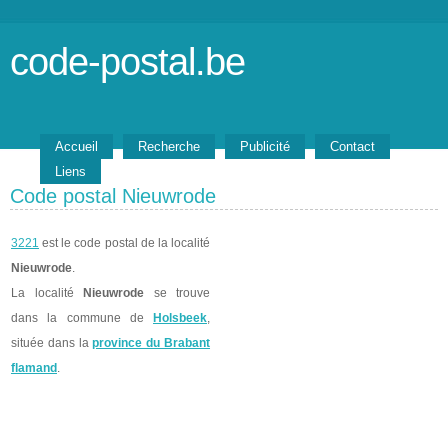
code-postal.be
Accueil
Recherche
Publicité
Contact
Liens
Code postal Nieuwrode
3221
est le code postal de la localité
Nieuwrode
.
La localité
Nieuwrode
se trouve
dans la commune de
Holsbeek
,
située dans la
province du Brabant
flamand
.