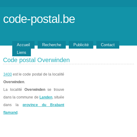
code-postal.be
Accueil
Recherche
Publicité
Contact
Liens
Code postal Overwinden
3400
est le code postal de la localité
Overwinden
.
La localité
Overwinden
se trouve
dans la commune de
Landen
, située
dans la
province du Brabant
flamand
.