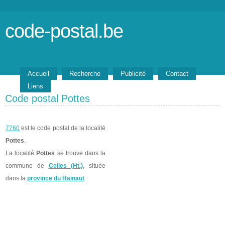
code-postal.be
Accueil
Recherche
Publicité
Contact
Liens
Code postal Pottes
7760
est le code postal de la localité
Pottes
.
La localité
Pottes
se trouve dans la
commune de
Celles (Ht.)
, située
dans la
province du Hainaut
.