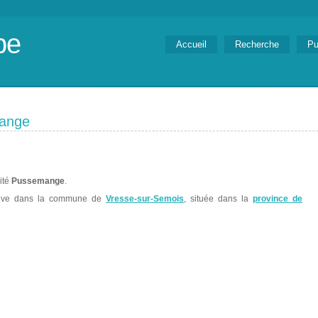
be
Accueil
Recherche
Pu
mange
lité
Pussemange
.
uve dans la commune de
Vresse-sur-Semois
, située dans la
province de