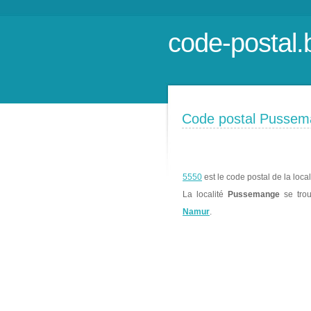
code-postal.
Code postal Pusse
5550
est le code postal de la loca
La localité
Pussemange
se tro
Namur
.