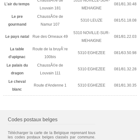
ChaussÃ©e de
5310 NOVILLE-SUR-
L'air du temps
081/81.30.48
Louvain 181
MEHAIGNE
Le pre
ChaussÃ©e de
5310 LEUZE
081/51.18.08
gourmand
Namur 107
5310 NOVILLE-SUR-
Le pays natal
Rue des Orneaux 49
081/81.22.03
MEHAIGNE
La table
Route de la bruyÃ¨re
5310 EGHEZEE
081/63.50.98
d'upignac
100bis
Le palais du
ChaussÃ©e de
5310 EGHEZEE
081/81.32.28
dragon
Louvain 111
Le cheval
Route d'Andenne 1
5310 EGHEZEE
081/81.30.35
blanc
Codes postaux belges
Télécharger la carte de la Belgique reprenant tous
les codes postaux belges classés par commune.