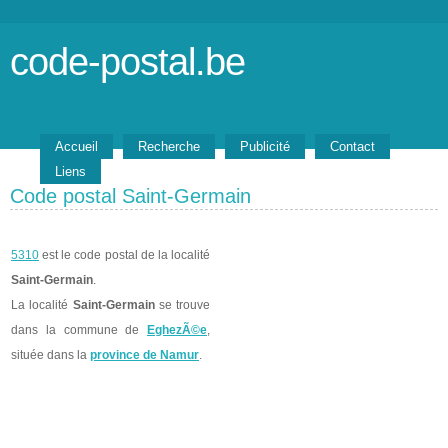
code-postal.be
Accueil
Recherche
Publicité
Contact
Liens
Code postal Saint-Germain
5310
est le code postal de la localité
Saint-Germain
.
La localité
Saint-Germain
se trouve
dans la commune de
EghezÃ©e
,
située dans la
province de Namur
.