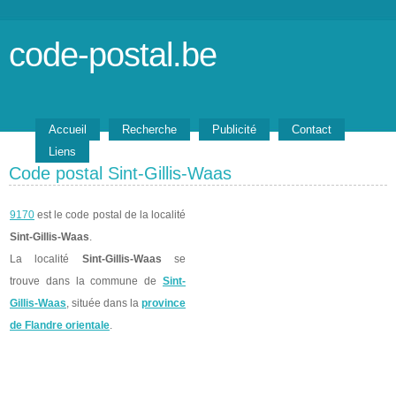
code-postal.be
Accueil
Recherche
Publicité
Contact
Liens
Code postal Sint-Gillis-Waas
9170
est le code postal de la localité
Sint-Gillis-Waas
.
La localité
Sint-Gillis-Waas
se
trouve dans la commune de
Sint-
Gillis-Waas
, située dans la
province
de Flandre orientale
.