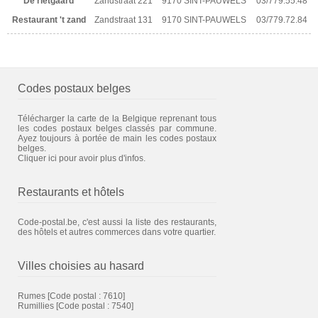
De rietgaard
Zandstraat 221
9170 SINT-PAUWELS
03/779.55.48
Restaurant 't zand
Zandstraat 131
9170 SINT-PAUWELS
03/779.72.84
Codes postaux belges
Télécharger la carte de la Belgique reprenant tous
les codes postaux belges classés par commune.
Ayez toujours à portée de main les codes postaux
belges.
Cliquer ici pour avoir plus d'infos.
Restaurants et hôtels
Code-postal.be, c'est aussi la liste des restaurants,
des hôtels et autres commerces dans votre quartier.
Villes choisies au hasard
Rumes
[Code postal : 7610]
Rumillies
[Code postal : 7540]