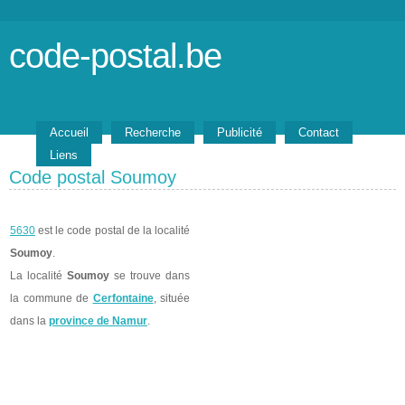
code-postal.be
Accueil
Recherche
Publicité
Contact
Liens
Code postal Soumoy
5630
est le code postal de la localité
Soumoy
.
La localité
Soumoy
se trouve dans
la commune de
Cerfontaine
, située
dans la
province de Namur
.