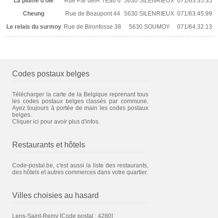
La plume d'oie
Rue Par delÃ l'Eau 6
5630 SILENRIEUX
071/63.35.35
Cheung
Rue de Beaupont 44
5630 SILENRIEUX
071/63.45.99
Le relais du surmoy
Rue de Bironfosse 38
5630 SOUMOY
071/64.32.13
Codes postaux belges
Télécharger la carte de la Belgique reprenant tous
les codes postaux belges classés par commune.
Ayez toujours à portée de main les codes postaux
belges.
Cliquer ici pour avoir plus d'infos.
Restaurants et hôtels
Code-postal.be, c'est aussi la liste des restaurants,
des hôtels et autres commerces dans votre quartier.
Villes choisies au hasard
Lens-Saint-Remy
[Code postal : 4280]