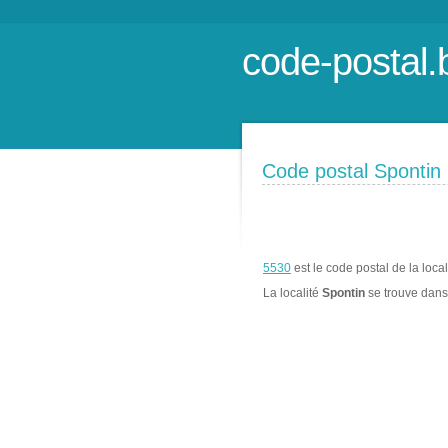
code-postal.
Code postal Spontin
5530
est le code postal de la loca
La localité
Spontin
se trouve dan