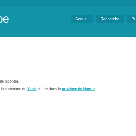
be
Accueil
Recherche
Pu
lité
Spontin
.
s la commune de
Yvoir
, située dans la
province de Namur
.