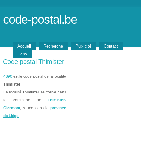
code-postal.be
Accueil
Recherche
Publicité
Contact
Liens
Code postal Thimister
4890
est le code postal de la localité
Thimister
.
La localité
Thimister
se trouve dans
la commune de
Thimister-
Clermont
, située dans la
province
de Liège
.