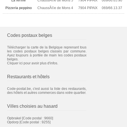
La ferme
ChaussÃ©e de Mons 5
7904 PIPAIX
069/66.65.90
Pizzeria peppino
ChaussÃ©e de Mons 4
7904 PIPAIX
069/66.13.37
Codes postaux belges
Télécharger la carte de la Belgique reprenant tous
les codes postaux belges classés par commune.
Ayez toujours à portée de main les codes postaux
belges.
Cliquer ici pour avoir plus d'infos.
Restaurants et hôtels
Code-postal.be, c'est aussi la liste des restaurants,
des hôtels et autres commerces dans votre quartier.
Villes choisies au hasard
Opbrakel
[Code postal : 9660]
Opdorp
[Code postal : 9255]