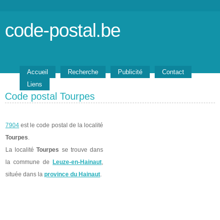
code-postal.be
Accueil
Recherche
Publicité
Contact
Liens
Code postal Tourpes
7904
est le code postal de la localité
Tourpes
.
La localité
Tourpes
se trouve dans
la commune de
Leuze-en-Hainaut
,
située dans la
province du Hainaut
.