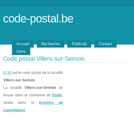
code-postal.be
Accueil
Recherche
Publicité
Contact
Liens
Code postal Villers-sur-Semois
6740
est le code postal de la localité
Villers-sur-Semois
.
La localité
Villers-sur-Semois
se
trouve dans la commune de
Etalle
,
située dans la
province du
Luxembourg
.