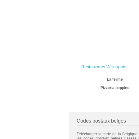
Restaurants Willaupuis
La ferme
Pizzeria peppino
Codes postaux belges
Télécharger la carte de la Belgique
les codes postaux belges classés