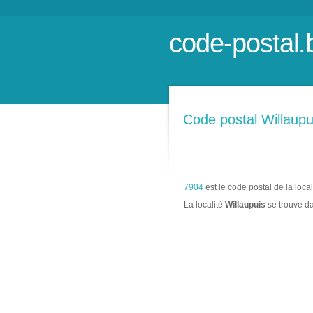
code-postal.
Code postal Willaupu
7904
est le code postal de la loca
La localité
Willaupuis
se trouve d