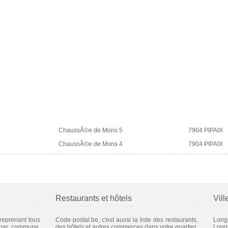
ChaussÃ©e de Mons 5
7904 PIPAIX
ChaussÃ©e de Mons 4
7904 PIPAIX
Restaurants et hôtels
Vill
 reprenant tous
Code-postal.be, c'est aussi la liste des restaurants,
Long
 par commune.
des hôtels et autres commerces dans votre quartier.
Longl