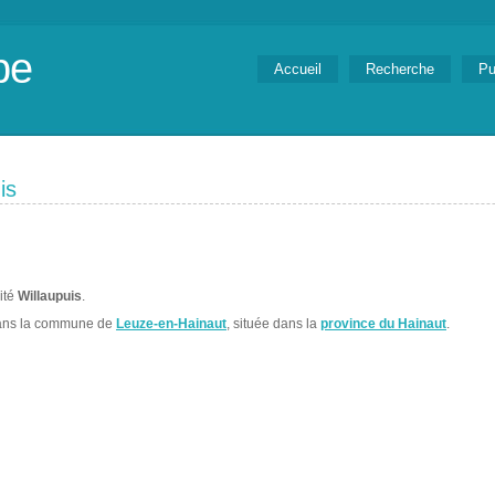
be
Accueil
Recherche
Pu
is
lité
Willaupuis
.
ans la commune de
Leuze-en-Hainaut
, située dans la
province du Hainaut
.