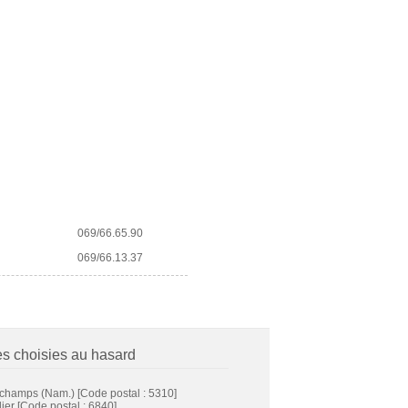
069/66.65.90
069/66.13.37
es choisies au hasard
champs (Nam.)
[Code postal : 5310]
ier
[Code postal : 6840]