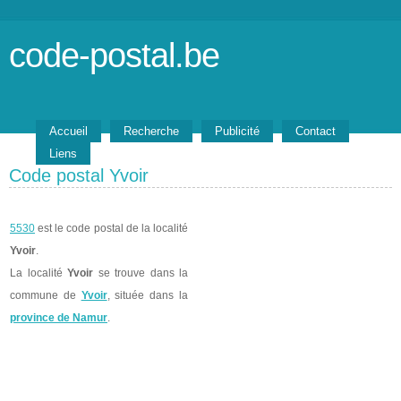
code-postal.be
Accueil
Recherche
Publicité
Contact
Liens
Code postal Yvoir
5530
est le code postal de la localité
Yvoir
.
La localité
Yvoir
se trouve dans la
commune de
Yvoir
, située dans la
province de Namur
.