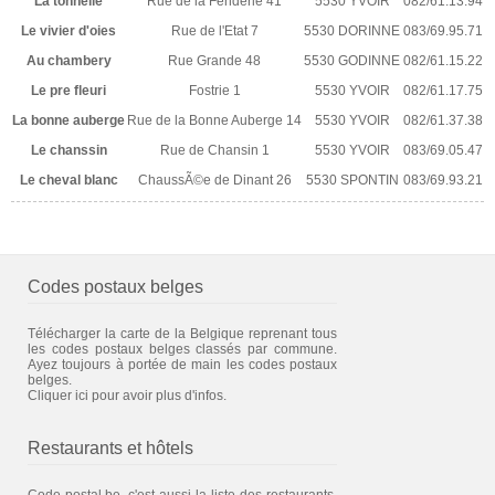
La tonnelle
Rue de la Fenderie 41
5530 YVOIR
082/61.13.94
Le vivier d'oies
Rue de l'Etat 7
5530 DORINNE
083/69.95.71
Au chambery
Rue Grande 48
5530 GODINNE
082/61.15.22
Le pre fleuri
Fostrie 1
5530 YVOIR
082/61.17.75
La bonne auberge
Rue de la Bonne Auberge 14
5530 YVOIR
082/61.37.38
Le chanssin
Rue de Chansin 1
5530 YVOIR
083/69.05.47
Le cheval blanc
ChaussÃ©e de Dinant 26
5530 SPONTIN
083/69.93.21
Codes postaux belges
Télécharger la carte de la Belgique reprenant tous
les codes postaux belges classés par commune.
Ayez toujours à portée de main les codes postaux
belges.
Cliquer ici pour avoir plus d'infos.
Restaurants et hôtels
Code-postal.be, c'est aussi la liste des restaurants,