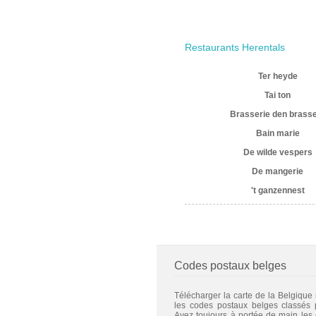
Restaurants Herentals
Ter heyde
Tai ton
Brasserie den brass
Bain marie
De wilde vespers
De mangerie
't ganzennest
Codes postaux belges
Télécharger la carte de la Belgique
les codes postaux belges classés
Ayez toujours à portée de main les