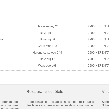
Lichtaartseweg 216
2200 HERENT
Bovenrij 41
2200 HERENT
eur
Bovenrij 50
2200 HERENT
Grote Markt 23
2200 HERENT
Herenthoutseweg 249
2200 HERENT
Bovenrij 17
2200 HERENT
Watervoort 68
2200 HERENT
Restaurants et hôtels
Vill
 reprenant tous
Code-postal.be, c'est aussi la liste des restaurants,
Scho
 par commune.
des hôtels et autres commerces dans votre quartier.
Scho
 codes postaux