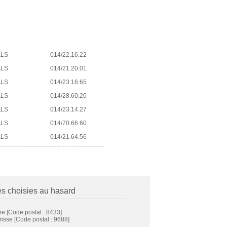
ALS
014/22.16.22
ALS
014/21.20.01
ALS
014/23.16.65
ALS
014/28.60.20
ALS
014/23.14.27
ALS
014/70.66.60
ALS
014/21.64.56
es choisies au hasard
re
[Code postal : 8433]
risse
[Code postal : 9688]