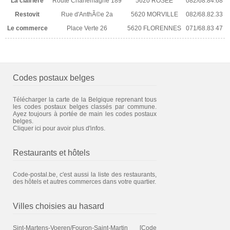
La clairiere
Route Charlemagne 189
5620 ROSEE
082/68.84.68
Restovit
Rue d'AnthÃ©e 2a
5620 MORVILLE
082/68.82.33
Le commerce
Place Verte 26
5620 FLORENNES
071/68.83 47
Codes postaux belges
Télécharger la carte de la Belgique reprenant tous
les codes postaux belges classés par commune.
Ayez toujours à portée de main les codes postaux
belges.
Cliquer ici pour avoir plus d'infos.
Restaurants et hôtels
Code-postal.be, c'est aussi la liste des restaurants,
des hôtels et autres commerces dans votre quartier.
Villes choisies au hasard
Sint-Martens-Voeren/Fouron-Saint-Martin
[Code