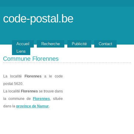
code-postal.be
Accueil
Recherche
Publicité
Contact
Liens
Commune Florennes
La localité
Florennes
a le code
postal 5620.
La localité
Florennes
se trouve dans
la commune de
Florennes
, située
dans la
province de Namur
.