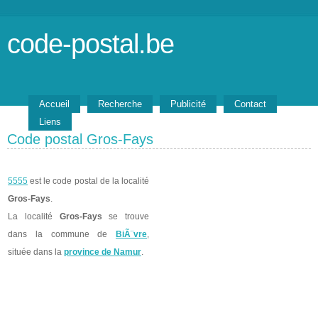
code-postal.be
Accueil
Recherche
Publicité
Contact
Liens
Code postal Gros-Fays
5555
est le code postal de la localité
Gros-Fays
.
La localité
Gros-Fays
se trouve
dans la commune de
BiÃ¨vre
,
située dans la
province de Namur
.