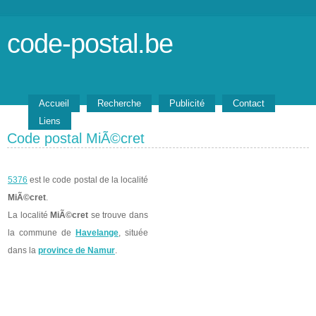
code-postal.be
Accueil
Recherche
Publicité
Contact
Liens
Code postal MiÃ©cret
5376
est le code postal de la localité
MiÃ©cret
.
La localité
MiÃ©cret
se trouve dans
la commune de
Havelange
, située
dans la
province de Namur
.