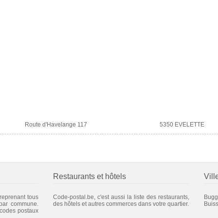
Route d'Havelange 117
5350 EVELETTE
Restaurants et hôtels
Vill
 reprenant tous
Code-postal.be, c'est aussi la liste des restaurants,
Bugg
 par commune.
des hôtels et autres commerces dans votre quartier.
Buis
 codes postaux