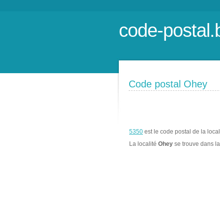
code-postal.
Code postal Ohey
5350
est le code postal de la loca
La localité
Ohey
se trouve dans 