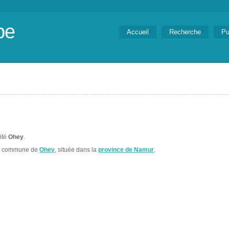
be
Accueil
Recherche
Pu
lité
Ohey
.
la commune de
Ohey
, située dans la
province de Namur
.