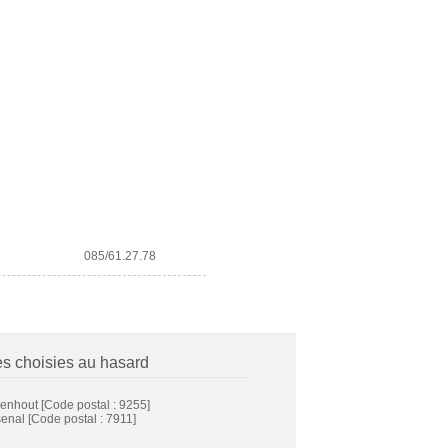
085/61.27.78
es choisies au hasard
enhout
[Code postal : 9255]
senal
[Code postal : 7911]