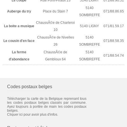
Le coupe
Rue Pont-Piraux 23
5140 LIGNY
071/88.90.51
5140
Auberge du try
Place du Stain 7
071/88.86.65
SOMBREFFE
ChaussÃ©e de Charleroi
La boite a musique
5140 LIGNY
071/81.59.17
10
ChaussÃ©e de Nivelles
5140
Le cousin d'en face
071/88.58.35
26
SOMBREFFE
La ferme
ChaussÃ©e de
5140
071/88.54.74
d'abondance
Gembloux 64
SOMBREFFE
Codes postaux belges
Télécharger la carte de la Belgique reprenant tous
les codes postaux belges classés par commune.
Ayez toujours à portée de main les codes postaux
belges.
Cliquer ici pour avoir plus d'infos.