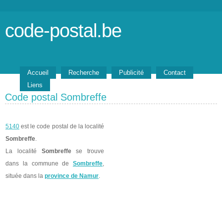
code-postal.be
Accueil
Recherche
Publicité
Contact
Liens
Code postal Sombreffe
5140
est le code postal de la localité
Sombreffe
.
La localité
Sombreffe
se trouve
dans la commune de
Sombreffe
,
située dans la
province de Namur
.