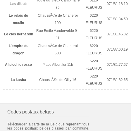
Route du Vieux Campinaire
6220
Les tilleuls
071/81.18.10
85
FLEURUS
Le relais du
ChaussÃ©e de Charleroi
6220
071/81.34.50
moulin
199
FLEURUS
Rue Emile Vandervelde 9 -
6220
Le clos bernardin
071/81.46.82
11
FLEURUS
L'empire du
ChaussÃ©e de Charleroi
6220
071/87.60.19
dragon
503
FLEURUS
6220
Al picchio rosso
Place Albert Ier 11b
071/81.77.67
FLEURUS
6220
La kasba
ChaussÃ©e de Gilly 16
071/81.82.65
FLEURUS
Codes postaux belges
Télécharger la carte de la Belgique reprenant tous
les codes postaux belges classés par commune.