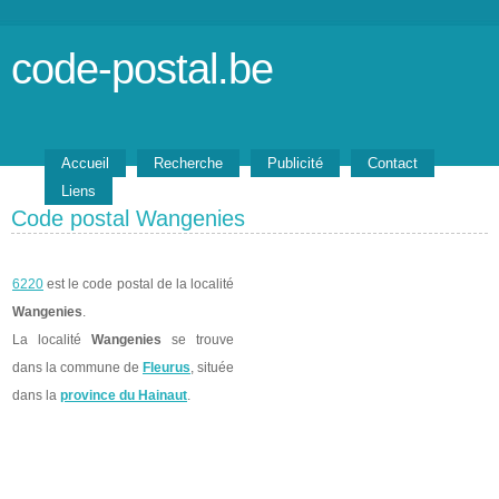
code-postal.be
Accueil
Recherche
Publicité
Contact
Liens
Code postal Wangenies
6220
est le code postal de la localité
Wangenies
.
La localité
Wangenies
se trouve
dans la commune de
Fleurus
, située
dans la
province du Hainaut
.