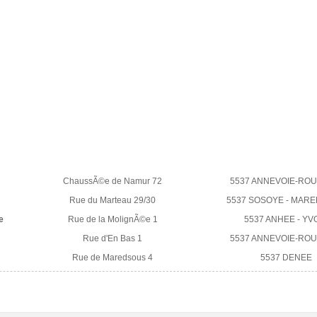
ChaussÃ©e de Namur 72
5537 ANNEVOIE-ROU
Rue du Marteau 29/30
5537 SOSOYE - MAR
e
Rue de la MolignÃ©e 1
5537 ANHEE - YV
Rue d'En Bas 1
5537 ANNEVOIE-ROU
Rue de Maredsous 4
5537 DENEE