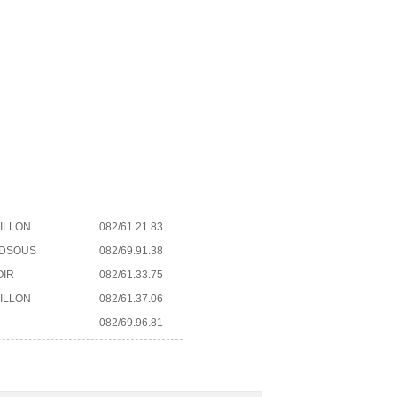
ILLON
082/61.21.83
EDSOUS
082/69.91.38
OIR
082/61.33.75
ILLON
082/61.37.06
082/69.96.81