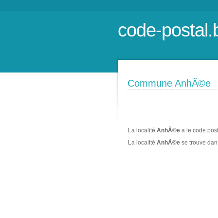
code-postal.
Commune AnhÃ©e
La localité
AnhÃ©e
a le code pos
La localité
AnhÃ©e
se trouve da