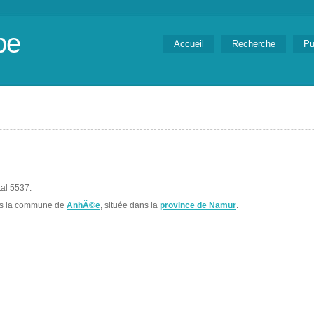
be
Accueil
Recherche
Pu
tal 5537.
ns la commune de
AnhÃ©e
, située dans la
province de Namur
.