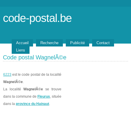
code-postal.be
Accueil
Recherche
Publicité
Contact
Liens
Code postal WagnelÃ©e
6223
est le code postal de la localité
WagnelÃ©e
.
La localité
WagnelÃ©e
se trouve
dans la commune de
Fleurus
, située
dans la
province du Hainaut
.